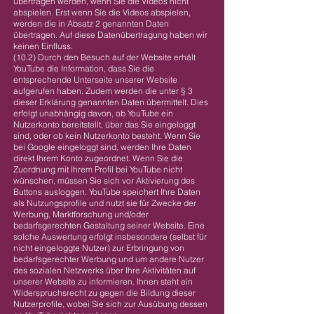
übertragen werden, wenn Sie die Videos nicht
abspielen. Erst wenn Sie die Videos abspielen,
werden die in Absatz 2 genannten Daten
übertragen. Auf diese Datenübertragung haben wir
keinen Einfluss.
(10.2) Durch den Besuch auf der Website erhält
YouTube die Information, dass Sie die
entsprechende Unterseite unserer Website
aufgerufen haben. Zudem werden die unter § 3
dieser Erklärung genannten Daten übermittelt. Dies
erfolgt unabhängig davon, ob YouTube ein
Nutzerkonto bereitstellt, über das Sie eingeloggt
sind, oder ob kein Nutzerkonto besteht. Wenn Sie
bei Google eingeloggt sind, werden Ihre Daten
direkt Ihrem Konto zugeordnet. Wenn Sie die
Zuordnung mit Ihrem Profil bei YouTube nicht
wünschen, müssen Sie sich vor Aktivierung des
Buttons ausloggen. YouTube speichert Ihre Daten
als Nutzungsprofile und nutzt sie für Zwecke der
Werbung, Marktforschung und/oder
bedarfsgerechten Gestaltung seiner Website. Eine
solche Auswertung erfolgt insbesondere (selbst für
nicht eingeloggte Nutzer) zur Erbringung von
bedarfsgerechter Werbung und um andere Nutzer
des sozialen Netzwerks über Ihre Aktivitäten auf
unserer Website zu informieren. Ihnen steht ein
Widerspruchsrecht zu gegen die Bildung dieser
Nutzerprofile, wobei Sie sich zur Ausübung dessen