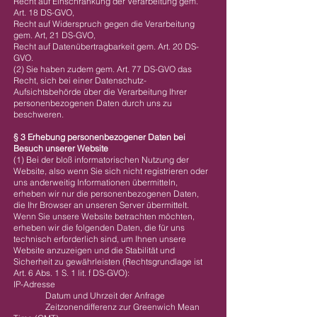
Recht auf Einschränkung der Verarbeitung gem.
Art. 18 DS-GVO,
Recht auf Widerspruch gegen die Verarbeitung
gem. Art, 21 DS-GVO,
Recht auf Datenübertragbarkeit gem. Art. 20 DS-
GVO.
(2) Sie haben zudem gem. Art. 77 DS-GVO das
Recht, sich bei einer Datenschutz-
Aufsichtsbehörde über die Verarbeitung Ihrer
personenbezogenen Daten durch uns zu
beschweren.
§ 3 Erhebung personenbezogener Daten bei
Besuch unserer Website
(1) Bei der bloß informatorischen Nutzung der
Website, also wenn Sie sich nicht registrieren oder
uns anderweitig Informationen übermitteln,
erheben wir nur die personenbezogenen Daten,
die Ihr Browser an unseren Server übermittelt.
Wenn Sie unsere Website betrachten möchten,
erheben wir die folgenden Daten, die für uns
technisch erforderlich sind, um Ihnen unsere
Website anzuzeigen und die Stabilität und
Sicherheit zu gewährleisten (Rechtsgrundlage ist
Art. 6 Abs. 1 S. 1 lit. f DS-GVO):
IP-Adresse
Datum und Uhrzeit der Anfrage
Zeitzonendifferenz zur Greenwich Mean