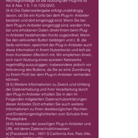
Rechtsgrundlage für die Nutzung der Plug-ins ist
Art. 6 Abs. 1 S. 1 lit. f DS-GVO.
(9.4) Die Datenweitergabe erfolgt unabhängig
davon, ob Sie ein Konto bei dem Plug-in- Anbieter
besitzen und dort eingeloggt sind. Wenn Sie bei
dem Plug-in-Anbieter eingeloggt sind, werden Ihre
bei uns erhobenen Daten direkt Ihrem beim Plug-
in-Anbieter bestehenden Konto zugeordnet. Wenn
Sie den aktivierten Button betätigen und z. B. die
Seite verlinken, speichert der Plug-in-Anbieter auch
diese Information in Ihrem Nutzerkonto und teilt sie
Ihren Kontakten öffentlich mit. Wir empfehlen Ihnen,
sich nach Nutzung eines sozialen Netzwerks
regelmäßig auszuloggen, insbesondere jedoch vor
Aktivierung des Buttons, da Sie so eine Zuordnung
zu Ihrem Profil bei dem Plug-in-Anbieter vermeiden
können.
(9.5) Weitere Informationen zu Zweck und Umfang
der Datenerhebung und ihrer Verarbeitung durch
den Plug-in-Anbieter erhalten Sie in den im
Folgenden mitgeteilten Datenschutzerklärungen
dieser Anbieter. Dort erhalten Sie auch weitere
Informationen zu Ihren diesbezüglichen Rechten
und Einstellungsmöglichkeiten zum Schutze Ihrer
Privatsphäre.
(9.6) Adressen der jeweiligen Plug-in-Anbieter und
URL mit deren Datenschutzhinweisen:
a) [Facebook Inc., 1601 S California Ave, Palo Alto,