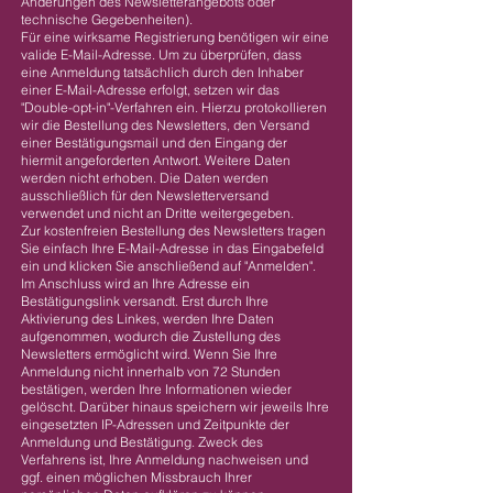
Änderungen des Newsletterangebots oder
technische Gegebenheiten).
Für eine wirksame Registrierung benötigen wir eine
valide E-Mail-Adresse. Um zu überprüfen, dass
eine Anmeldung tatsächlich durch den Inhaber
einer E-Mail-Adresse erfolgt, setzen wir das
"Double-opt-in"-Verfahren ein. Hierzu protokollieren
wir die Bestellung des Newsletters, den Versand
einer Bestätigungsmail und den Eingang der
hiermit angeforderten Antwort. Weitere Daten
werden nicht erhoben. Die Daten werden
ausschließlich für den Newsletterversand
verwendet und nicht an Dritte weitergegeben.
Zur kostenfreien Bestellung des Newsletters tragen
Sie einfach Ihre E-Mail-Adresse in das Eingabefeld
ein und klicken Sie anschließend auf "Anmelden".
Im Anschluss wird an Ihre Adresse ein
Bestätigungslink versandt. Erst durch Ihre
Aktivierung des Linkes, werden Ihre Daten
aufgenommen, wodurch die Zustellung des
Newsletters ermöglicht wird. Wenn Sie Ihre
Anmeldung nicht innerhalb von 72 Stunden
bestätigen, werden Ihre Informationen wieder
gelöscht. Darüber hinaus speichern wir jeweils Ihre
eingesetzten IP-Adressen und Zeitpunkte der
Anmeldung und Bestätigung. Zweck des
Verfahrens ist, Ihre Anmeldung nachweisen und
ggf. einen möglichen Missbrauch Ihrer