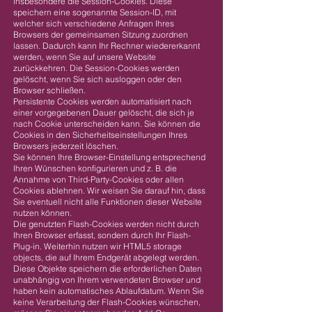
insbesondere die Session-Cookies. Diese
speichern eine sogenannte Session-ID, mit
welcher sich verschiedene Anfragen Ihres
Browsers der gemeinsamen Sitzung zuordnen
lassen. Dadurch kann Ihr Rechner wiedererkannt
werden, wenn Sie auf unsere Website
zurückkehren. Die Session-Cookies werden
gelöscht, wenn Sie sich ausloggen oder den
Browser schließen.
Persistente Cookies werden automatisiert nach
einer vorgegebenen Dauer gelöscht, die sich je
nach Cookie unterscheiden kann. Sie können die
Cookies in den Sicherheitseinstellungen Ihres
Browsers jederzeit löschen.
Sie können Ihre Browser-Einstellung entsprechend
Ihren Wünschen konfigurieren und z. B. die
Annahme von Third-Party-Cookies oder allen
Cookies ablehnen. Wir weisen Sie darauf hin, dass
Sie eventuell nicht alle Funktionen dieser Website
nutzen können.
Die genutzten Flash-Cookies werden nicht durch
Ihren Browser erfasst, sondern durch Ihr Flash-
Plug-in. Weiterhin nutzen wir HTML5 storage
objects, die auf Ihrem Endgerät abgelegt werden.
Diese Objekte speichern die erforderlichen Daten
unabhängig von Ihrem verwendeten Browser und
haben kein automatisches Ablaufdatum. Wenn Sie
keine Verarbeitung der Flash-Cookies wünschen,