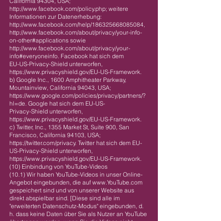
California 94304, USA;
http://www.facebook.com/policy.php;
weitere
Informationen zur Datenerhebung:
http://www.facebook.com/help/186325668085084,
http://www.facebook.com/about/privacy/your-info-
on-other#applications
sowie
http://www.facebook.com/about/privacy/your-
info#everyoneinfo.
Facebook hat sich dem
EU-US-Privacy-Shield unterworfen,
https://www.privacyshield.gov/EU-US-Framework.
b) Google Inc., 1600 Amphitheater Parkway,
Mountainview, California 94043, USA;
https://www.google.com/policies/privacy/partners/?
hl=de.
Google hat sich dem EU-US-
Privacy-Shield unterworfen,
https://www.privacyshield.gov/EU-US-Framework.
c) Twitter, Inc., 1355 Market St, Suite 900, San
Francisco, California 94103, USA;
https://twitter.com/privacy.
Twitter hat sich dem EU-
US-Privacy-Shield unterworfen,
https://www.privacyshield.gov/EU-US-Framework.
(10) Einbindung von YouTube-Videos
(10.1) Wir haben YouTube-Videos in unser Online-
Angebot eingebunden, die auf
www.YouTube.com
gespeichert sind und von unserer Website aus
direkt abspielbar sind. [Diese sind alle im
"erweiterten Datenschutz-Modus" eingebunden, d.
h. dass keine Daten über Sie als Nutzer an YouTube