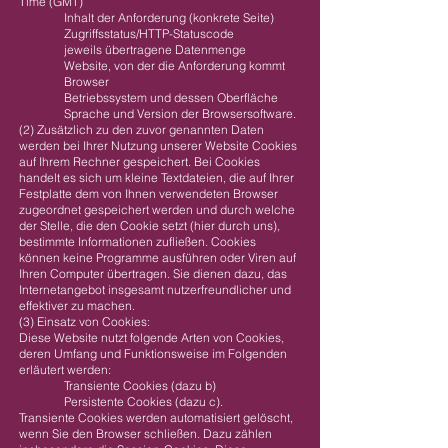
Time (GMT)
Inhalt der Anforderung (konkrete Seite)
Zugriffsstatus/HTTP-Statuscode
jeweils übertragene Datenmenge
Website, von der die Anforderung kommt
Browser
Betriebssystem und dessen Oberfläche
Sprache und Version der Browsersoftware.
(2) Zusätzlich zu den zuvor genannten Daten
werden bei Ihrer Nutzung unserer Website Cookies
auf Ihrem Rechner gespeichert. Bei Cookies
handelt es sich um kleine Textdateien, die auf Ihrer
Festplatte dem von Ihnen verwendeten Browser
zugeordnet gespeichert werden und durch welche
der Stelle, die den Cookie setzt (hier durch uns),
bestimmte Informationen zufließen. Cookies
können keine Programme ausführen oder Viren auf
Ihren Computer übertragen. Sie dienen dazu, das
Internetangebot insgesamt nutzerfreundlicher und
effektiver zu machen.
(3) Einsatz von Cookies:
Diese Website nutzt folgende Arten von Cookies,
deren Umfang und Funktionsweise im Folgenden
erläutert werden:
Transiente Cookies (dazu b)
Persistente Cookies (dazu c).
Transiente Cookies werden automatisiert gelöscht,
wenn Sie den Browser schließen. Dazu zählen