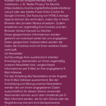
müssen Sie ein entsprechendes Add-On
installieren, z. B. "Better Privacy" für Mozilla
(
https://addons.mozilla.org/de/firefox/addon/betterpr
ivacy/)
oder das Adobe-Flash-Killer-Cookie für
Google Chrome. Die Nutzung von HTML5 storage
objects können Sie verhindern, indem Sie in Ihrem
Browser den privaten Modus einsetzen. Zudem
empfehlen wir, regelmäßig Ihre Cookies und den
Browser-Verlauf manuell zu löschen.
Diese gespeicherten Informationen werden
getrennt von eventuell weiter bei uns angegeben
Daten gespeichert. Insbesondere werden die
Daten der Cookies nicht mit Ihren weiteren Daten
verknüpft.
(4) Newsletter
Auf Grundlage Ihrer ausdrücklich erteilten
Einwilligung, übersenden wir Ihnen regelmäßig
unseren Newsletter bzw. vergleichbare
Informationen per E-Mail an Ihre angegebene E-
Mail-Adresse.
Für den Empfang des Newsletters ist die Angabe
Ihrer E-Mail-Adresse ausreichend. Bei der
Anmeldung zum Bezug unseres Newsletters
werden die von Ihnen angegebenen Daten
ausschließlich für diesen Zweck verwendet.
Abonnenten können auch über Umstände per E-
Mail informiert werden, die für den Dienst oder die
Registrierung relevant sind (beispielsweise