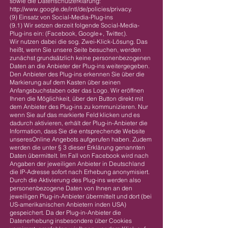
sowie die Datenschutzerklärung:
http://www.google.de/intl/de/policies/privacy.
(9) Einsatz von Social-Media-Plug-ins
(9.1) Wir setzen derzeit folgende Social-Media-
Plug-ins ein: (Facebook, Google+, Twitter,).
Wir nutzen dabei die sog. Zwei-Klick-Lösung. Das
heißt, wenn Sie unsere Seite besuchen, werden
zunächst grundsätzlich keine personenbezogenen
Daten an die Anbieter der Plug-ins weitergegeben.
Den Anbieter des Plug-ins erkennen Sie über die
Markierung auf dem Kasten über seinen
Anfangsbuchstaben oder das Logo. Wir eröffnen
Ihnen die Möglichkeit, über den Button direkt mit
dem Anbieter des Plug-ins zu kommunizieren. Nur
wenn Sie auf das markierte Feld klicken und es
dadurch aktivieren, erhält der Plug-in-Anbieter die
Information, dass Sie die entsprechende Website
unseresOnline Angebots aufgerufen haben. Zudem
werden die unter § 3 dieser Erklärung genannten
Daten übermittelt. Im Fall von Facebook wird nach
Angaben der jeweiligen Anbieter in Deutschland
die IP-Adresse sofort nach Erhebung anonymisiert.
Durch die Aktivierung des Plug-ins werden also
personenbezogene Daten von Ihnen an den
jeweiligen Plug-in-Anbieter übermittelt und dort (bei
US-amerikanischen Anbietern inden USA)
gespeichert. Da der Plug-in-Anbieter die
Datenerhebung insbesondere über Cookies