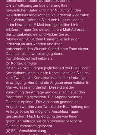
persönlichen Daten aufklären zu können.
Die Einwilligung zur Speicherung Ihrer
persönlichen Daten und ihrer Nutzung für den
Newsletterversand können Sie jederzeit widerrufen.
Den Widerruf können Sie durch Klick auf den in
jeder Newsletter-E-Mail bereitgestellten Link
erklären. Tragen Sie einfach Ihre E-Mail-Adresse in
das Eingabefeld ein und klicken Sie auf
"Abmelden". Außerdem können Sie sich auch
jederzeit an uns wenden und Ihren
entsprechenden Wunsch über die am Ende dieser
Datenschutzhinweise angegebene
Kontaktmöglichkeit mitteilen.
(5) Kontaktformular
Treten Sie bzgl. Fragen jeglicher Art per E-Mail oder
Kontaktformular mit uns in Kontakt, erteilen Sie uns
zum Zwecke der Kontaktaufnahme Ihre freiwillige
Einwilligung. Hierfür ist die Angabe einer validen E-
Mail-Adresse erforderlich. Diese dient der
Zuordnung der Anfrage und der anschließenden
Beantwortung derselben. Die Angabe weiterer
Daten ist optional. Die von Ihnen gemachten
Angaben werden zum Zwecke der Bearbeitung der
Anfrage sowie für mögliche Anschlussfragen
gespeichert. Nach Erledigung der von Ihnen
gestellten Anfrage werden personenbezogene
Daten automatisch gelöscht.
(6) SSL-Verschlüsselung