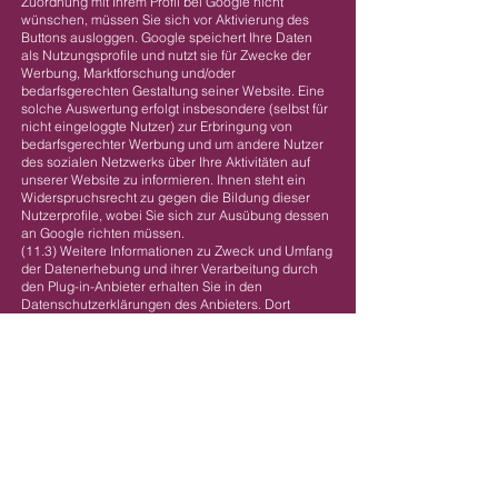
Zuordnung mit Ihrem Profil bei Google nicht
wünschen, müssen Sie sich vor Aktivierung des
Buttons ausloggen. Google speichert Ihre Daten
als Nutzungsprofile und nutzt sie für Zwecke der
Werbung, Marktforschung und/oder
bedarfsgerechten Gestaltung seiner Website. Eine
solche Auswertung erfolgt insbesondere (selbst für
nicht eingeloggte Nutzer) zur Erbringung von
bedarfsgerechter Werbung und um andere Nutzer
des sozialen Netzwerks über Ihre Aktivitäten auf
unserer Website zu informieren. Ihnen steht ein
Widerspruchsrecht zu gegen die Bildung dieser
Nutzerprofile, wobei Sie sich zur Ausübung dessen
an Google richten müssen.
(11.3) Weitere Informationen zu Zweck und Umfang
der Datenerhebung und ihrer Verarbeitung durch
den Plug-in-Anbieter erhalten Sie in den
Datenschutzerklärungen des Anbieters. Dort
erhalten Sie auch weitere Informationen zu Ihren
diesbezüglichen Rechten und
Einstellungsmöglichkeiten zum Schutze Ihrer
Privatsphäre:
http://www.google.de/intl/de/policies/privacy.
Google verarbeitet Ihre personenbezogenen Daten
auch in den USA und hat sich dem EU-US Privacy
Shield unterworfen,
https://www.privacyshield.gov/EU-US-Framework.
(12) Hearthis.at