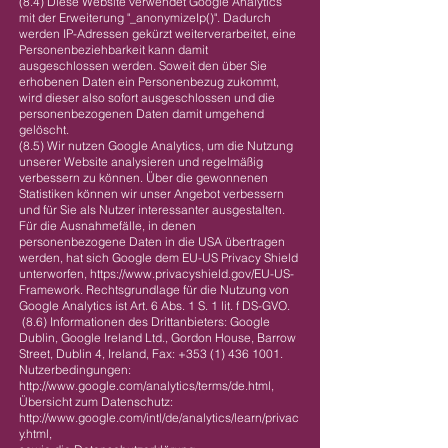
(8.4) Diese Website verwendet Google Analytics
mit der Erweiterung "_anonymizeIp()". Dadurch
werden IP-Adressen gekürzt weiterverarbeitet, eine
Personenbeziehbarkeit kann damit
ausgeschlossen werden. Soweit den über Sie
erhobenen Daten ein Personenbezug zukommt,
wird dieser also sofort ausgeschlossen und die
personenbezogenen Daten damit umgehend
gelöscht.
(8.5) Wir nutzen Google Analytics, um die Nutzung
unserer Website analysieren und regelmäßig
verbessern zu können. Über die gewonnenen
Statistiken können wir unser Angebot verbessern
und für Sie als Nutzer interessanter ausgestalten.
Für die Ausnahmefälle, in denen
personenbezogene Daten in die USA übertragen
werden, hat sich Google dem EU-US Privacy Shield
unterworfen,
https://www.privacyshield.gov/EU-US-
Framework.
Rechtsgrundlage für die Nutzung von
Google Analytics ist Art. 6 Abs. 1 S. 1 lit. f DS-GVO.
(8.6) Informationen des Drittanbieters: Google
Dublin, Google Ireland Ltd., Gordon House, Barrow
Street, Dublin 4, Ireland, Fax:
+353 (1) 436 1001
.
Nutzerbedingungen:
http://www.google.com/analytics/terms/de.html,
Übersicht zum Datenschutz:
http://www.google.com/intl/de/analytics/learn/privac
y.html,