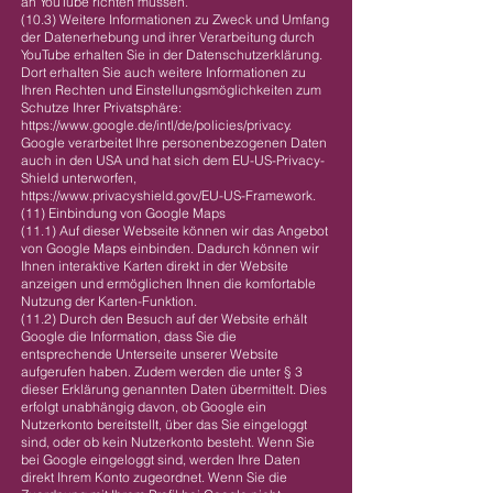
an YouTube richten müssen.
(10.3) Weitere Informationen zu Zweck und Umfang
der Datenerhebung und ihrer Verarbeitung durch
YouTube erhalten Sie in der Datenschutzerklärung.
Dort erhalten Sie auch weitere Informationen zu
Ihren Rechten und Einstellungsmöglichkeiten zum
Schutze Ihrer Privatsphäre:
https://www.google.de/intl/de/policies/privacy.
Google verarbeitet Ihre personenbezogenen Daten
auch in den USA und hat sich dem EU-US-Privacy-
Shield unterworfen,
https://www.privacyshield.gov/EU-US-Framework.
(11) Einbindung von Google Maps
(11.1) Auf dieser Webseite können wir das Angebot
von Google Maps einbinden. Dadurch können wir
Ihnen interaktive Karten direkt in der Website
anzeigen und ermöglichen Ihnen die komfortable
Nutzung der Karten-Funktion.
(11.2) Durch den Besuch auf der Website erhält
Google die Information, dass Sie die
entsprechende Unterseite unserer Website
aufgerufen haben. Zudem werden die unter § 3
dieser Erklärung genannten Daten übermittelt. Dies
erfolgt unabhängig davon, ob Google ein
Nutzerkonto bereitstellt, über das Sie eingeloggt
sind, oder ob kein Nutzerkonto besteht. Wenn Sie
bei Google eingeloggt sind, werden Ihre Daten
direkt Ihrem Konto zugeordnet. Wenn Sie die