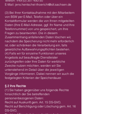
Telefon:
+49 (0) 351 493 50
E-Mail:
jens.hentschel-thoericht@slt.sachsen.de
(3) Bei Ihrer Kontaktaufnahme mit den Mitarbeitern
von BSW per E-Mail, Telefon oder über ein
Kontaktformular werden die von Ihnen mitgeteilten
Daten (Ihre E-Mail-Adresse, ggf. Ihr Name und Ihre
Telefonnummer) von uns gespeichert, um Ihre
Fragen zu beantworten. Die in diesem
Zusammenhang anfallenden Daten löschen wir,
nachdem die Speicherung nicht mehr erforderlich
ist, oder schränken die Verarbeitung ein, falls
gesetzliche Aufbewahrungspflichten bestehen.
(4) Falls wir für einzelne Funktionen unseres
Angebots auf beauftragte Dienstleister
zurückgreifen oder Ihre Daten für werbliche
Zwecke nutzen möchten, werden wir Sie
untenstehend im Detail über die jeweiligen
Vorgänge informieren. Dabei nennen wir auch die
festgelegten Kriterien der Speicherdauer.
§ 2 Ihre Rechte
(1) Sie haben gegenüber uns folgende Rechte
hinsichtlich der Sie betreffenden
personenbezogenen Daten:
Recht auf Auskunft gem. Art. 15 DS-GVO,
Recht auf Berichtigung oder Löschung gem. Art. 16
DS-GVO,