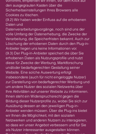
vornimmt, empfehlen wir Ihnen, vor dem Klick auf
den ausgegrauten Kasten über die
Sicherheitseinstellungen Ihres Browsers alle
Cookies zu löschen.
(9.2) Wir haben weder Einfluss auf die erhobenen
Daten und
Datenverarbeitungsvorgänge, noch sind uns der
volle Umfang der Datenerhebung, die Zwecke der
Verarbeitung, die Speicherfristen bekannt. Auch zur
Löschung der erhobenen Daten durch den Plug-in-
Anbieter liegen uns keine Informationen vor.
(9.3) Der Plug-in-Anbieter speichert die über Sie
erhobenen Daten als Nutzungsprofile und nutzt
diese für Zwecke der Werbung, Marktforschung
und/oder bedarfsgerechten Gestaltung seiner
Website. Eine solche Auswertung erfolgt
insbesondere (auch für nicht eingeloggte Nutzer)
zur Darstellung von bedarfsgerechter Werbung und
um andere Nutzer des sozialen Netzwerks über
Ihre Aktivitäten auf unserer Website zu informieren.
Ihnen steht ein Widerspruchsrecht gegen die
Bildung dieser Nutzerprofile zu, wobei Sie sich zur
Ausübung dessen an den jeweiligen Plug-in-
Anbieter wenden müssen. Über die Plug-ins bietet
wir Ihnen die Möglichkeit, mit den sozialen
Netzwerken und anderen Nutzern zu interagieren,
so dass wir unser Angebot verbessern und für Sie
als Nutzer interessanter ausgestalten können.