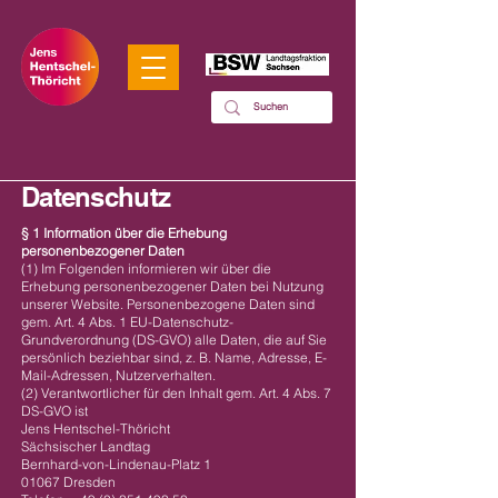
Datenschutz
§ 1 Information über die Erhebung
personenbezogener Daten
(1) Im Folgenden informieren wir über die
Erhebung personenbezogener Daten bei Nutzung
unserer Website. Personenbezogene Daten sind
gem. Art. 4 Abs. 1 EU-Datenschutz-
Grundverordnung (DS-GVO) alle Daten, die auf Sie
persönlich beziehbar sind, z. B. Name, Adresse, E-
Mail-Adressen, Nutzerverhalten.
(2) Verantwortlicher für den Inhalt gem. Art. 4 Abs. 7
DS-GVO ist
Jens Hentschel-Thöricht
Sächsischer Landtag
Bernhard-von-Lindenau-Platz 1
01067 Dresden