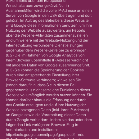
Abkommens über den Europäischen
Wirtschaftsraum zuvor gekürzt. Nur in
Ausnahmefällen wird die volle IP-Adresse an einen
Server von Google in den USA übertragen und dort
gekürzt. Im Auftrag des Betreibers dieser Website
wird Google diese Informationen benutzen, um Ihre
Nutzung der Website auszuwerten, um Reports
über die Website-Aktivitäten zusammenzustellen
und um weitere mit der Website-Nutzung und der
Internetnutzung verbundene Dienstleistungen
gegenüber dem Website-Betreiber zu erbringen.
(8.2) Die im Rahmen von Google Analytics von
Ihrem Browser übermittelte IP-Adresse wird nicht
mit anderen Daten von Google zusammengeführt.
(8.3) Sie können die Speicherung der Cookies
durch eine entsprechende Einstellung Ihrer
Browser-Software verhindern; wir weisen Sie
jedoch darauf hin, dass Sie in diesem Fall
gegebenenfalls nicht sämtliche Funktionen dieser
Website vollumfänglich werden nutzen können. Sie
können darüber hinaus die Erfassung der durch
das Cookie erzeugten und auf Ihre Nutzung der
Website bezogenen Daten (inkl. Ihrer IP-Adresse)
an Google sowie die Verarbeitung dieser Daten
durch Google verhindern, indem sie das unter dem
folgenden Link verfügbare Browser-Plug-in
herunterladen und installieren:
http://tools.google.com/dlpage/gaoptout?hl=de.