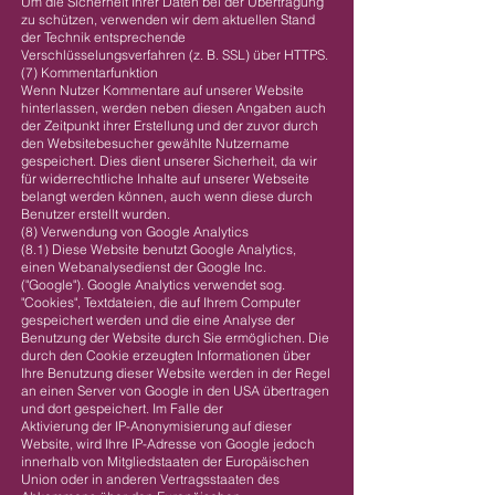
Um die Sicherheit Ihrer Daten bei der Übertragung
zu schützen, verwenden wir dem aktuellen Stand
der Technik entsprechende
Verschlüsselungsverfahren (z. B. SSL) über HTTPS.
(7) Kommentarfunktion
Wenn Nutzer Kommentare auf unserer Website
hinterlassen, werden neben diesen Angaben auch
der Zeitpunkt ihrer Erstellung und der zuvor durch
den Websitebesucher gewählte Nutzername
gespeichert. Dies dient unserer Sicherheit, da wir
für widerrechtliche Inhalte auf unserer Webseite
belangt werden können, auch wenn diese durch
Benutzer erstellt wurden.
(8) Verwendung von Google Analytics
(8.1) Diese Website benutzt Google Analytics,
einen Webanalysedienst der Google Inc.
("Google"). Google Analytics verwendet sog.
"Cookies", Textdateien, die auf Ihrem Computer
gespeichert werden und die eine Analyse der
Benutzung der Website durch Sie ermöglichen. Die
durch den Cookie erzeugten Informationen über
Ihre Benutzung dieser Website werden in der Regel
an einen Server von Google in den USA übertragen
und dort gespeichert. Im Falle der
Aktivierung der IP-Anonymisierung auf dieser
Website, wird Ihre IP-Adresse von Google jedoch
innerhalb von Mitgliedstaaten der Europäischen
Union oder in anderen Vertragsstaaten des