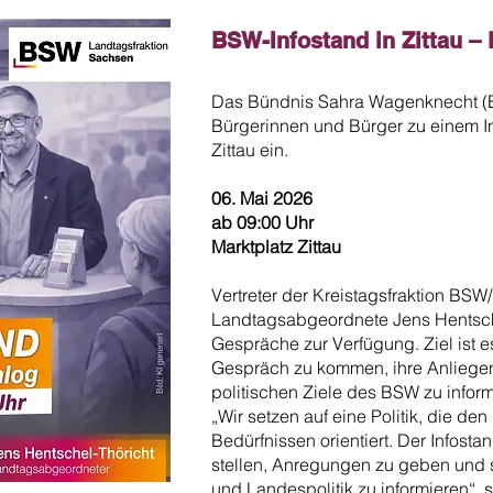
BSW-Infostand in Zittau – P
Das Bündnis Sahra Wagenknecht (BS
Bürgerinnen und Bürger zu einem In
Zittau ein.
06. Mai 2026
ab 09:00 Uhr
Marktplatz Zittau
Vertreter der Kreistagsfraktion BS
Landtagsabgeordnete Jens Hentschel
Gespräche zur Verfügung. Ziel ist e
Gespräch zu kommen, ihre Anliege
politischen Ziele des BSW zu inform
„Wir setzen auf eine Politik, die d
Bedürfnissen orientiert. Der Infosta
stellen, Anregungen zu geben und s
und Landespolitik zu informieren“, 