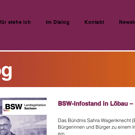
für stehe ich
Im Dialog
Kontakt
Newsl
og
BSW-Infostand in Löbau – P
Das Bündnis Sahra Wagenknecht (BS
Bürgerinnen und Bürger zu einem In
ein.