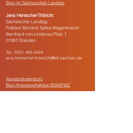
Büro im Sächsischen Landtag
Jens Hentschel-Thöricht
Sächsischer Landtag
Fraktion Bündnis Sahra Wagenknecht
Bernhard-von-Lindenau-Platz 1
01067 Dresden
Tel.:
0351 493 4424
jens.hentschel-thoericht@slt.sachsen.de
Abgeordnetenbüro
Büro Kreistagsfraktion BSW/FWZ
Wahlkreisbüro
Jens Hentschel-Thöricht
Sattigstraße 25
02826 Görlitz
Tel.:
0162 8453509