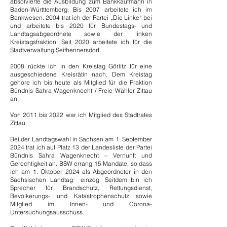
absolvierte die Ausbildung zum Bankkaufmann in
Baden-Württtemberg. Bis 2007 arbeitete ich im
Bankwesen. 2004 trat ich der Partei „Die Linke“ bei
und arbeitete bis 2020 für Bundestags- und
Landtagsabgeordnete sowie der linken
Kreistagsfraktion. Seit 2020 arbeitete ich für die
Stadtverwaltung Seifhennersdorf.
2008 rückte ich in den Kreistag Görlitz für eine
ausgeschiedene Kreisrätin nach. Dem Kreistag
gehöre ich bis heute als Mitglied für die Fraktion
Bündnis Sahra Wagenknecht / Freie Wähler Zittau
an.
Von 2011 bis 2022 war ich Mitglied des Stadtrates
Zittau.
Bei der Landtagswahl in Sachsen am 1. September
2024 trat ich auf Platz 13 der Landesliste der Partei
Bündnis Sahra Wagenknecht – Vernunft und
Gerechtigkeit an. BSW errang 15 Mandate, so dass
ich am 1. Oktober 2024 als Abgeordneter in den
Sächsischen Landtag einzog. Seitdem bin ich
Sprecher für Brandschutz, Rettungsdienst,
Bevölkerungs- und Katastrophenschutz sowie
Mitglied im Innen- und Corona-
Untersuchungsausschuss.